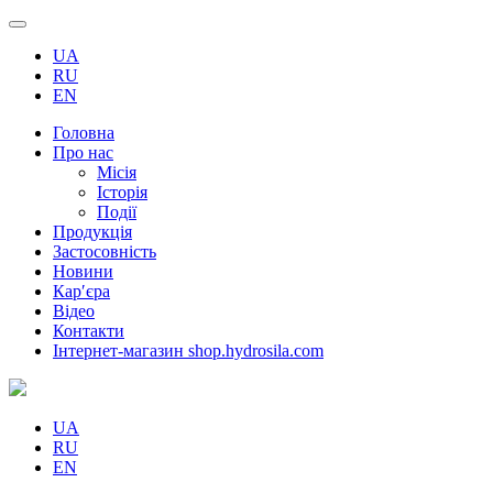
UA
RU
EN
Головна
Про нас
Місія
Історія
Події
Продукція
Застосовність
Новини
Кар′єра
Відео
Контакти
Інтернет-магазин shop.hydrosila.com
UA
RU
EN