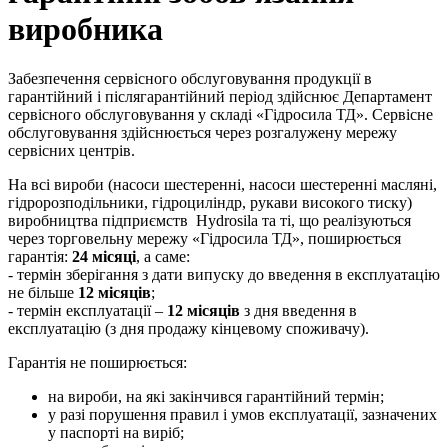
виробника
Забезпечення сервісного обслуговування продукції в
гарантійний і післягарантійний період здійснює Департамент
сервісного обслуговування у складі «Гідросила ТД». Сервісне
обслуговування здійснюється через розгалужену мережу
сервісних центрів.
На всі вироби (насоси шестеренні, насоси шестеренні масляні,
гідророзподільники, гідроциліндр, рукави високого тиску)
виробництва підприємств Hydrosila та ті, що реалізуються
через торговельну мережу «Гідросила ТД», поширюється
гарантія:
24 місяці
, а саме:
- термін зберігання з дати випуску до введення в експлуатацію
не більше
12 місяців
;
- термін експлуатації –
12 місяців
з дня введення в
експлуатацію (з дня продажу кінцевому споживачу).
Гарантія не поширюється:
на вироби, на які закінчився гарантійний термін;
у разі порушення правил і умов експлуатації, зазначених
у паспорті на виріб;