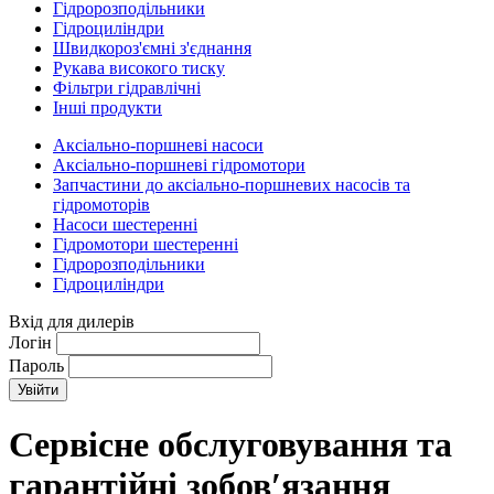
Гідророзподільники
Гідроциліндри
Швидкороз'ємні з'єднання
Рукава високого тиску
Фільтри гідравлічні
Інші продукти
Аксіально-поршневі насоси
Аксіально-поршневі гідромотори
Запчастини до аксіально-поршневих насосів та
гідромоторів
Насоси шестеренні
Гідромотори шестеренні
Гідророзподільники
Гідроциліндри
Вхід для дилерів
Логін
Пароль
Сервісне обслуговування та
гарантійні зобов′язання