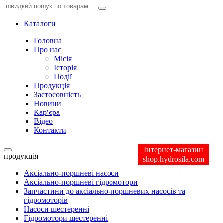
Каталоги
Головна
Про нас
Місія
Історія
Події
Продукція
Застосовність
Новини
Кар′єра
Відео
Контакти
Інтернет-магазин
продукція
shop.hydrosila.com
Аксіально-поршневі насоси
Аксіально-поршневі гідромотори
Запчастини до аксіально-поршневих насосів та
гідромоторів
Насоси шестеренні
Гідромотори шестеренні