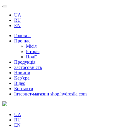
UA
RU
EN
Головна
Про нас
Місія
Історія
Події
Продукція
Застосовність
Новини
Кар′єра
Відео
Контакти
Інтернет-магазин shop.hydrosila.com
UA
RU
EN