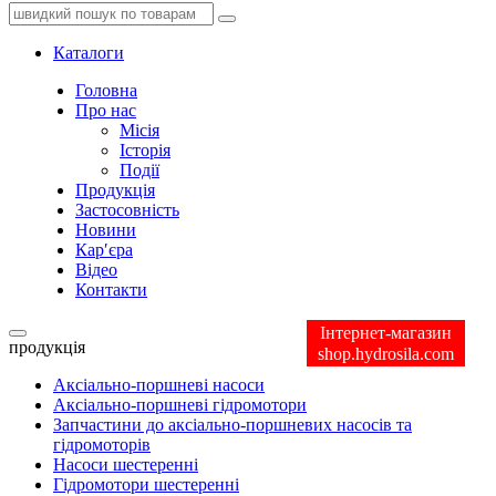
Каталоги
Головна
Про нас
Місія
Історія
Події
Продукція
Застосовність
Новини
Кар′єра
Відео
Контакти
Інтернет-магазин
продукція
shop.hydrosila.com
Аксіально-поршневі насоси
Аксіально-поршневі гідромотори
Запчастини до аксіально-поршневих насосів та
гідромоторів
Насоси шестеренні
Гідромотори шестеренні