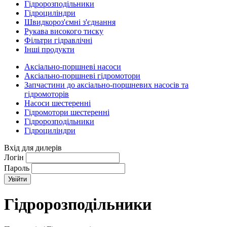
Гідророзподільники
Гідроциліндри
Швидкороз'ємні з'єднання
Рукава високого тиску
Фільтри гідравлічні
Інші продукти
Аксіально-поршневі насоси
Аксіально-поршневі гідромотори
Запчастини до аксіально-поршневих насосів та
гідромоторів
Насоси шестеренні
Гідромотори шестеренні
Гідророзподільники
Гідроциліндри
Вхід для дилерів
Логін
Пароль
Гідророзподільники