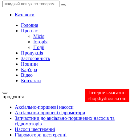
Каталоги
Головна
Про нас
Місія
Історія
Події
Продукція
Застосовність
Новини
Кар′єра
Відео
Контакти
Інтернет-магазин
продукція
shop.hydrosila.com
Аксіально-поршневі насоси
Аксіально-поршневі гідромотори
Запчастини до аксіально-поршневих насосів та
гідромоторів
Насоси шестеренні
Гідромотори шестеренні