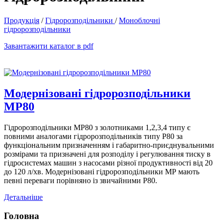
Продукція
/
Гідророзподільники
/
Моноблочні
гідророзподільники
Завантажити каталог в pdf
Модернізовані гідророзподільники
МР80
Гідророзподільники МР80 з золотниками 1,2,3,4 типу є
повними аналогами гідророзподільників типу Р80 за
функціональним призначенням і габаритно-приєднувальними
розмірами та призначені для розподілу і регулювання тиску в
гідросистемах машин з насосами різної продуктивності від 20
до 120 л/хв. Модернізовані гідророзподільники МР мають
певні переваги порівняно із звичайними Р80.
Детальніше
Головна