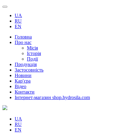
UA
RU
EN
Головна
Про нас
Місія
Історія
Події
Продукція
Застосовність
Новини
Кар′єра
Відео
Контакти
Інтернет-магазин shop.hydrosila.com
UA
RU
EN