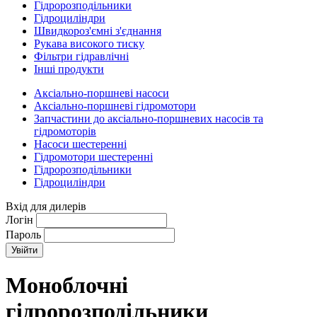
Гідророзподільники
Гідроциліндри
Швидкороз'ємні з'єднання
Рукава високого тиску
Фільтри гідравлічні
Інші продукти
Аксіально-поршневі насоси
Аксіально-поршневі гідромотори
Запчастини до аксіально-поршневих насосів та
гідромоторів
Насоси шестеренні
Гідромотори шестеренні
Гідророзподільники
Гідроциліндри
Вхід для дилерів
Логін
Пароль
Моноблочні
гідророзподільники