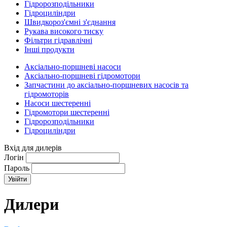
Гідророзподільники
Гідроциліндри
Швидкороз'ємні з'єднання
Рукава високого тиску
Фільтри гідравлічні
Інші продукти
Аксіально-поршневі насоси
Аксіально-поршневі гідромотори
Запчастини до аксіально-поршневих насосів та
гідромоторів
Насоси шестеренні
Гідромотори шестеренні
Гідророзподільники
Гідроциліндри
Вхід для дилерів
Логін
Пароль
Дилери