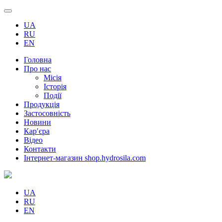
UA
RU
EN
Головна
Про нас
Місія
Історія
Події
Продукція
Застосовність
Новини
Кар′єра
Відео
Контакти
Інтернет-магазин shop.hydrosila.com
UA
RU
EN