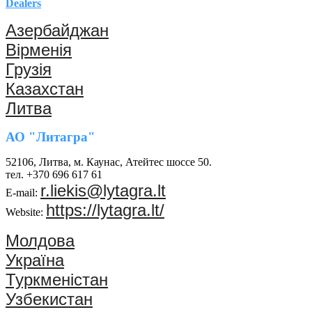
Dealers
Азербайджан
Вірменія
Грузія
Казахстан
Литва
АО "Литагра"
52106, Литва, м. Каунас, Атейтес шоссе 50.
тел. +370 696 617 61
r.liekis@lytagra.lt
E-mail:
https://lytagra.lt/
Website:
Молдова
Україна
Туркменістан
Узбекистан