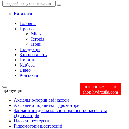
Каталоги
Головна
Про нас
Місія
Історія
Події
Продукція
Застосовність
Новини
Кар′єра
Відео
Контакти
Інтернет-магазин
продукція
shop.hydrosila.com
Аксіально-поршневі насоси
Аксіально-поршневі гідромотори
Запчастини до аксіально-поршневих насосів та
гідромоторів
Насоси шестеренні
Гідромотори шестеренні