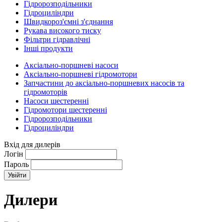
Гідророзподільники
Гідроциліндри
Швидкороз'ємні з'єднання
Рукава високого тиску
Фільтри гідравлічні
Інші продукти
Аксіально-поршневі насоси
Аксіально-поршневі гідромотори
Запчастини до аксіально-поршневих насосів та
гідромоторів
Насоси шестеренні
Гідромотори шестеренні
Гідророзподільники
Гідроциліндри
Вхід для дилерів
Логін
Пароль
Дилери