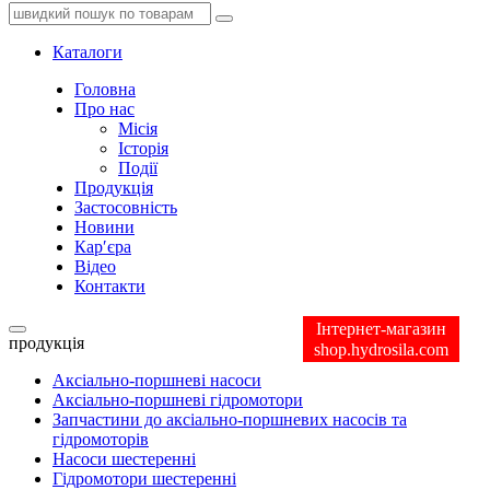
Каталоги
Головна
Про нас
Місія
Історія
Події
Продукція
Застосовність
Новини
Кар′єра
Відео
Контакти
Інтернет-магазин
продукція
shop.hydrosila.com
Аксіально-поршневі насоси
Аксіально-поршневі гідромотори
Запчастини до аксіально-поршневих насосів та
гідромоторів
Насоси шестеренні
Гідромотори шестеренні