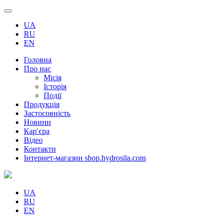
UA
RU
EN
Головна
Про нас
Місія
Історія
Події
Продукція
Застосовність
Новини
Кар′єра
Відео
Контакти
Інтернет-магазин shop.hydrosila.com
UA
RU
EN