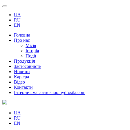
UA
RU
EN
Головна
Про нас
Місія
Історія
Події
Продукція
Застосовність
Новини
Кар′єра
Відео
Контакти
Інтернет-магазин shop.hydrosila.com
UA
RU
EN