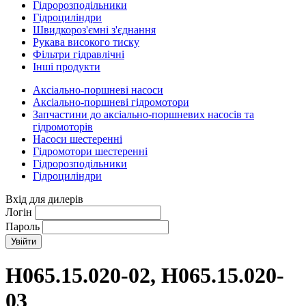
Гідророзподільники
Гідроциліндри
Швидкороз'ємні з'єднання
Рукава високого тиску
Фільтри гідравлічні
Інші продукти
Аксіально-поршневі насоси
Аксіально-поршневі гідромотори
Запчастини до аксіально-поршневих насосів та
гідромоторів
Насоси шестеренні
Гідромотори шестеренні
Гідророзподільники
Гідроциліндри
Вхід для дилерів
Логін
Пароль
Н065.15.020-02, Н065.15.020-
03