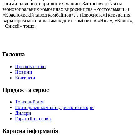
з ними навісних і причіпних машин. Застосовуються на
зернозбиральних комбайнах виробництва «Ростсєльмаш» і
«Красноярскій завод комбайнов», у гідросистемі керування
варіатором мотовила самохідних комбайнів «Ніва», «Колос»,
«Єнісєй» тощо.
Головна
Про компанію
Новини
Контакти
Продаж та сервіс
Торговий дім
Розподільчі компанії, дистриб′ютори
Дилери
Гарантії та сервіс
Корисна інформація