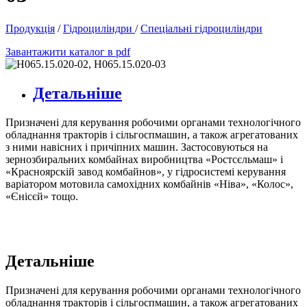
Продукція
/
Гідроциліндри
/
Спеціальні гідроциліндри
Завантажити каталог в pdf
Детальніше
Призначені для керування робочими органами технологічного
обладнання тракторів і сільгоспмашин, а також агрегатованих
з ними навісних і причіпних машин. Застосовуються на
зернозбиральних комбайнах виробництва «Ростсєльмаш» і
«Красноярскій завод комбайнов», у гідросистемі керування
варіатором мотовила самохідних комбайнів «Ніва», «Колос»,
«Єнісєй» тощо.
Детальніше
Призначені для керування робочими органами технологічного
обладнання тракторів і сільгоспмашин, а також агрегатованих