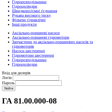
Гідророзподільники
Гідроциліндри
Швидкороз'ємні з'єднання
Рукава високого тиску
Фільтри гідравлічні
Інші продукти
Аксіально-поршневі насоси
Аксіально-поршневі гідромотори
Запчастини до аксіально-поршневих насосів та
гідромоторів
Насоси шестеренні
Гідромотори шестеренні
Гідророзподільники
Гідроциліндри
Вхід для дилерів
Логін
Пароль
ГА 81.00.000-08