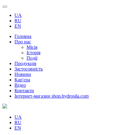
UA
RU
EN
Головна
Про нас
Місія
Історія
Події
Продукція
Застосовність
Новини
Кар′єра
Відео
Контакти
Інтернет-магазин shop.hydrosila.com
UA
RU
EN