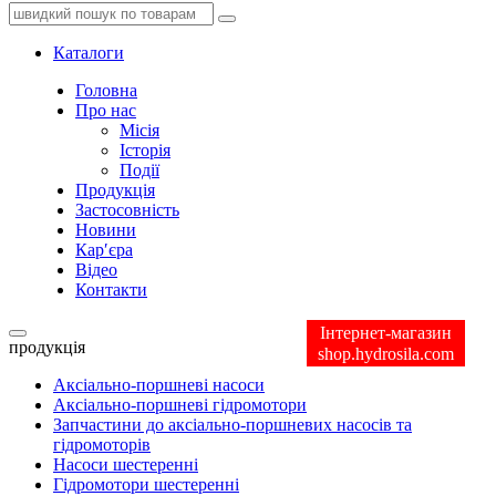
Каталоги
Головна
Про нас
Місія
Історія
Події
Продукція
Застосовність
Новини
Кар′єра
Відео
Контакти
Інтернет-магазин
продукція
shop.hydrosila.com
Аксіально-поршневі насоси
Аксіально-поршневі гідромотори
Запчастини до аксіально-поршневих насосів та
гідромоторів
Насоси шестеренні
Гідромотори шестеренні