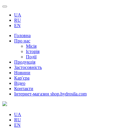
UA
RU
EN
Головна
Про нас
Місія
Історія
Події
Продукція
Застосовність
Новини
Кар′єра
Відео
Контакти
Інтернет-магазин shop.hydrosila.com
UA
RU
EN