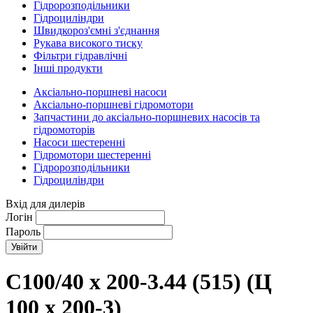
Гідророзподільники
Гідроциліндри
Швидкороз'ємні з'єднання
Рукава високого тиску
Фільтри гідравлічні
Інші продукти
Аксіально-поршневі насоси
Аксіально-поршневі гідромотори
Запчастини до аксіально-поршневих насосів та
гідромоторів
Насоси шестеренні
Гідромотори шестеренні
Гідророзподільники
Гідроциліндри
Вхід для дилерів
Логін
Пароль
C100/40 х 200-3.44 (515) (Ц
100 х 200-3)