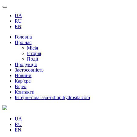
UA
RU
EN
Головна
Про нас
Місія
Історія
Події
Продукція
Застосовність
Новини
Кар′єра
Відео
Контакти
Інтернет-магазин shop.hydrosila.com
UA
RU
EN