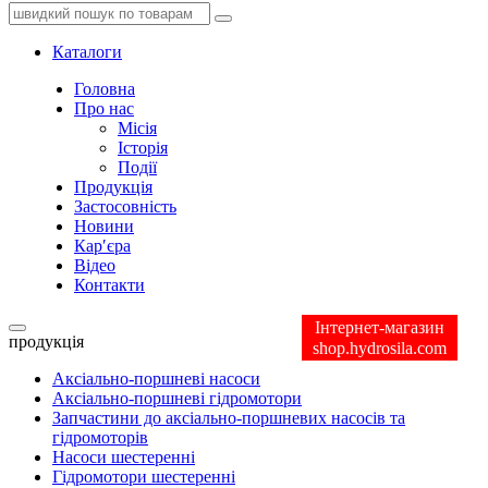
Каталоги
Головна
Про нас
Місія
Історія
Події
Продукція
Застосовність
Новини
Кар′єра
Відео
Контакти
Інтернет-магазин
продукція
shop.hydrosila.com
Аксіально-поршневі насоси
Аксіально-поршневі гідромотори
Запчастини до аксіально-поршневих насосів та
гідромоторів
Насоси шестеренні
Гідромотори шестеренні