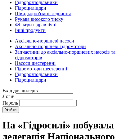
Гідророзподільники
Гідроциліндри
Швидкороз'ємні з'єднання
Рукава високого тиску
Фільтри гідравлічні
Інші продукти
Аксіально-поршневі насоси
Аксіально-поршневі гідромотори
Запчастини до аксіально-поршневих насосів та
гідромоторів
Насоси шестеренні
Гідромотори шестеренні
Гідророзподільники
Гідроциліндри
Вхід для дилерів
Логін
Пароль
На «Гідросилі» побувала
делегація Національного