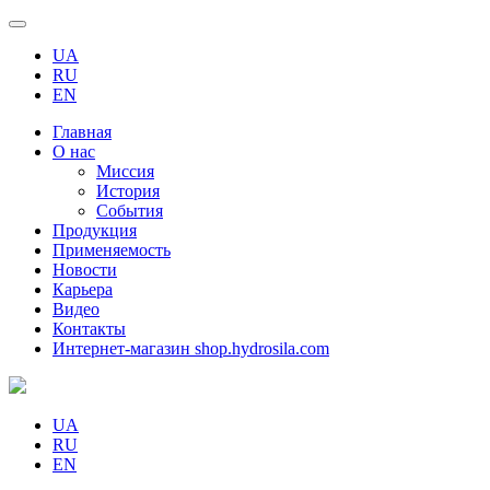
UA
RU
EN
Главная
О нас
Миссия
История
События
Продукция
Применяемость
Новости
Карьера
Видео
Контакты
Интернет-магазин shop.hydrosila.com
UA
RU
EN