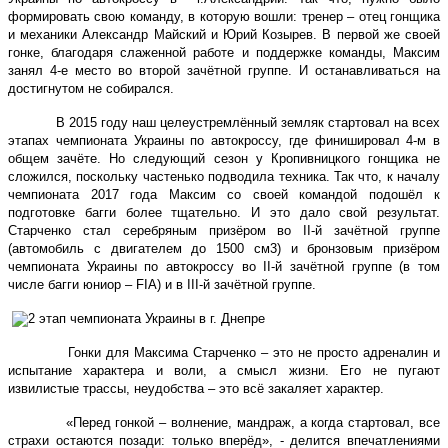
формировать свою команду, в которую вошли: тренер – отец гонщика
и механики Александр Майский и Юрий Козырев. В первой же своей
гонке, благодаря слаженной работе и поддержке команды, Максим
занял 4-е место во второй зачётной группе. И останавливаться на
достигнутом не собирался.
В 2015 году наш целеустремлённый земляк стартовал на всех
этапах чемпионата Украины по автокроссу, где финишировал 4-м в
общем зачёте. Но следующий сезон у Кропивницкого гонщика не
сложился, поскольку частенько подводила техника. Так что, к началу
чемпионата 2017 года Максим со своей командой подошёл к
подготовке багги более тщательно. И это дало свой результат.
Старченко стал серебряным призёром во ІІ-й зачётной группе
(автомобиль с двигателем до 1500 см3) и бронзовым призёром
чемпионата Украины по автокроссу во ІІ-й зачётной группе (в том
числе багги юниор –
FIA
) и в ІІІ-й зачётной группе.
Гонки для Максима Старченко – это не просто адреналин и
испытание характера и воли, а смысл жизни. Его не пугают
извилистые трассы, неудобства – это всё закаляет характер.
«Перед гонкой – волнение, мандраж, а когда стартовал, все
страхи остаются позади: только вперёд», - делится впечатлениями