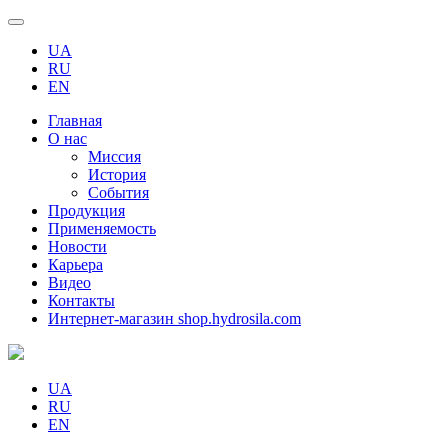
UA
RU
EN
Главная
О нас
Миссия
История
События
Продукция
Применяемость
Новости
Карьера
Видео
Контакты
Интернет-магазин shop.hydrosila.com
UA
RU
EN