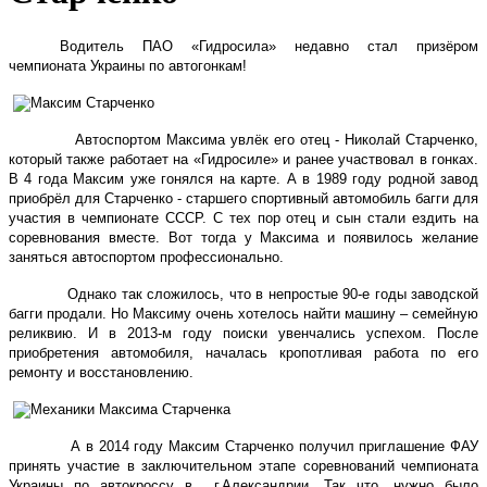
Водитель ПАО «Гидросила» недавно стал призёром
чемпионата Украины по автогонкам!
Автоспортом Максима увлёк его отец - Николай Старченко,
который также работает на «Гидросиле» и ранее участвовал в гонках.
В 4 года Максим уже гонялся на карте. А в 1989 году родной завод
приобрёл для Старченко - старшего спортивный автомобиль багги для
участия в чемпионате СССР. С тех пор отец и сын стали ездить на
соревнования вместе. Вот тогда у Максима и появилось желание
заняться автоспортом профессионально.
Однако так сложилось, что в непростые 90-е годы заводской
багги продали. Но Максиму очень хотелось найти машину – семейную
реликвию. И в 2013-м году поиски увенчались успехом. После
приобретения автомобиля, началась кропотливая работа по его
ремонту и восстановлению.
А в 2014 году Максим Старченко получил приглашение ФАУ
принять участие в заключительном этапе соревнований чемпионата
Украины по автокроссу в
г.Александрии. Так что, нужно было