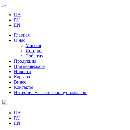
UA
RU
EN
Главная
О нас
Миссия
История
События
Продукция
Применяемость
Новости
Карьера
Видео
Контакты
Интернет-магазин shop.hydrosila.com
UA
RU
EN