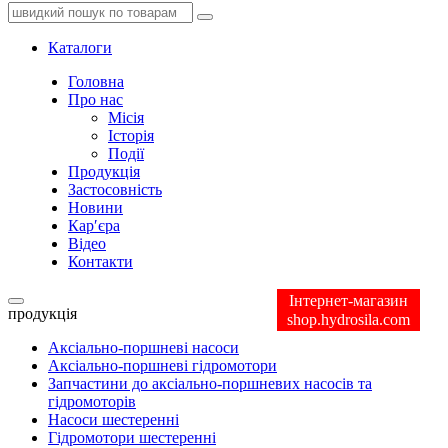
Каталоги
Головна
Про нас
Місія
Історія
Події
Продукція
Застосовність
Новини
Кар′єра
Відео
Контакти
Інтернет-магазин
продукція
shop.hydrosila.com
Аксіально-поршневі насоси
Аксіально-поршневі гідромотори
Запчастини до аксіально-поршневих насосів та
гідромоторів
Насоси шестеренні
Гідромотори шестеренні