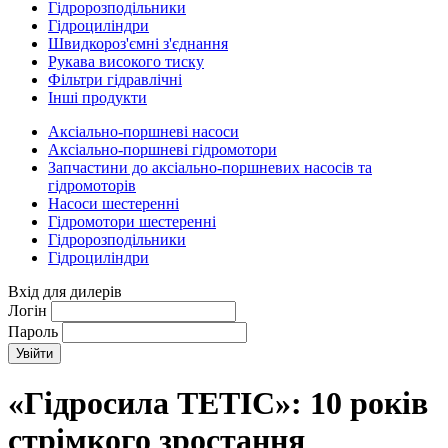
Гідророзподільники
Гідроциліндри
Швидкороз'ємні з'єднання
Рукава високого тиску
Фільтри гідравлічні
Інші продукти
Аксіально-поршневі насоси
Аксіально-поршневі гідромотори
Запчастини до аксіально-поршневих насосів та
гідромоторів
Насоси шестеренні
Гідромотори шестеренні
Гідророзподільники
Гідроциліндри
Вхід для дилерів
Логін
Пароль
«Гідросила ТЕТІС»: 10 років
стрімкого зростання