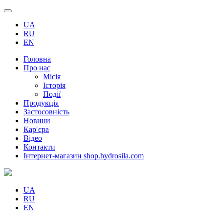
UA
RU
EN
Головна
Про нас
Місія
Історія
Події
Продукція
Застосовність
Новини
Кар′єра
Відео
Контакти
Інтернет-магазин shop.hydrosila.com
UA
RU
EN