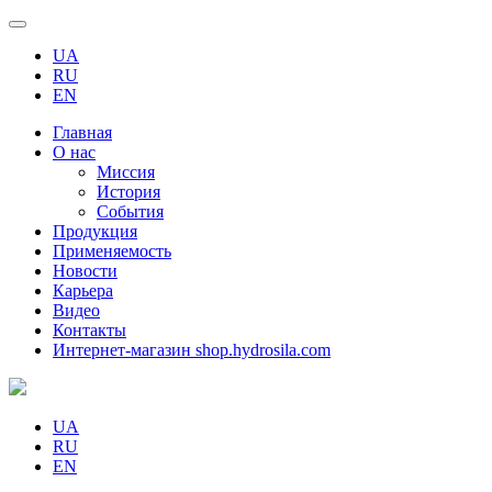
UA
RU
EN
Главная
О нас
Миссия
История
События
Продукция
Применяемость
Новости
Карьера
Видео
Контакты
Интернет-магазин shop.hydrosila.com
UA
RU
EN