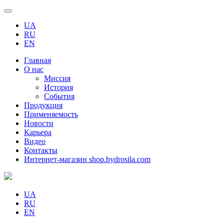
UA
RU
EN
Главная
О нас
Миссия
История
События
Продукция
Применяемость
Новости
Карьера
Видео
Контакты
Интернет-магазин shop.hydrosila.com
UA
RU
EN