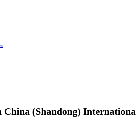
ам
 China (Shandong) Internation