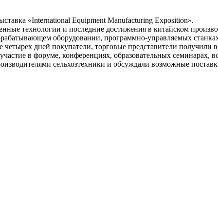
тавка «International Equipment Manufacturing Exposition».
ные технологии и последние достижения в китайском производ
брабатывающем оборудовании, программно-управляемых станках
 четырех дней покупатели, торговые представители получили в
частие в форуме, конференциях, образовательных семинарах, вс
роизводителями сельхозтехники и обсуждали возможные постав