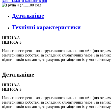
Завантажити каталог в pdf
Детальніше
Технічні характеристики
НШ71А-3
НШ100А-3
Насоси шестеренні конструктивного виконання «А» (що отримали
землерийних роботах, за складних кліматичних умов і за велик
підшипників ковзання, за рахунок розміщення їх у монолітному
Детальніше
НШ71А-3
НШ100А-3
Насоси шестеренні конструктивного виконання «А» (що отримали
землерийних роботах, за складних кліматичних умов і за велик
підшипників ковзання, за рахунок розміщення їх у монолітному