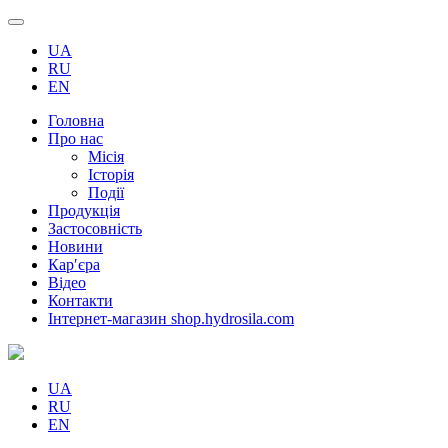
UA
RU
EN
Головна
Про нас
Місія
Історія
Події
Продукція
Застосовність
Новини
Кар′єра
Відео
Контакти
Інтернет-магазин shop.hydrosila.com
UA
RU
EN