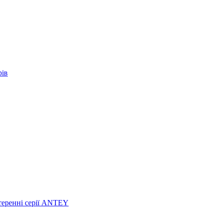
рів
теренні серії ANTEY