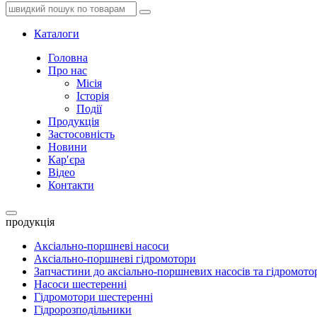
Каталоги
Головна
Про нас
Місія
Історія
Події
Продукція
Застосовність
Новини
Кар′єра
Відео
Контакти
продукція
Аксіально-поршневі насоси
Аксіально-поршневі гідромотори
Запчастини до аксіально-поршневих насосів та гідромото
Насоси шестеренні
Гідромотори шестеренні
Гідророзподільники