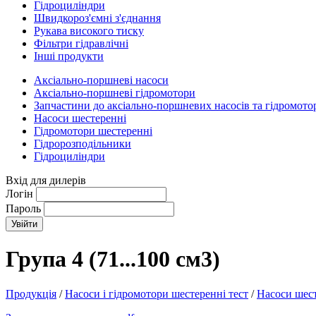
Гідроциліндри
Швидкороз'ємні з'єднання
Рукава високого тиску
Фільтри гідравлічні
Інші продукти
Аксіально-поршневі насоси
Аксіально-поршневі гідромотори
Запчастини до аксіально-поршневих насосів та гідромото
Насоси шестеренні
Гідромотори шестеренні
Гідророзподільники
Гідроциліндри
Вхід для дилерів
Логін
Пароль
Група 4 (71...100 см3)
Продукція
/
Насоси і гідромотори шестеренні тест
/
Насоси шес